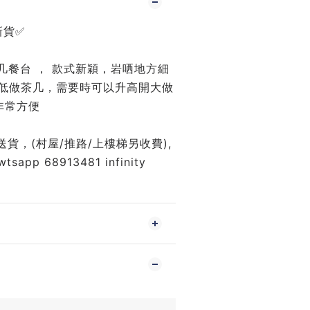
新貨✅
茶几餐台 ， 款式新穎，岩哂地方細
降低做茶几，需要時可以升高開大做
非常方便
送貨，(村屋/推路/上樓梯另收費),
pp 68913481 infinity