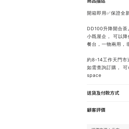
商品描述
開箱即用✅保證全
DD100升降開合
小既屋企， 可以
餐台，一物兩用，
約8-14工作天門市
如需查詢訂購， 可wtsa
space
送貨及付款方式
顧客評價