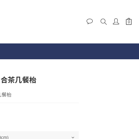
降開合茶几餐枱
几餐枱