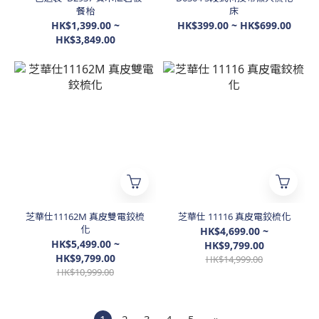
餐枱
床
HK$1,399.00 ~
HK$399.00 ~ HK$699.00
HK$3,849.00
芝華仕11162M 真皮雙電鉸梳
芝華仕 11116 真皮電鉸梳化
化
HK$4,699.00 ~
HK$5,499.00 ~
HK$9,799.00
HK$9,799.00
HK$14,999.00
HK$10,999.00
1
2
3
4
5
»