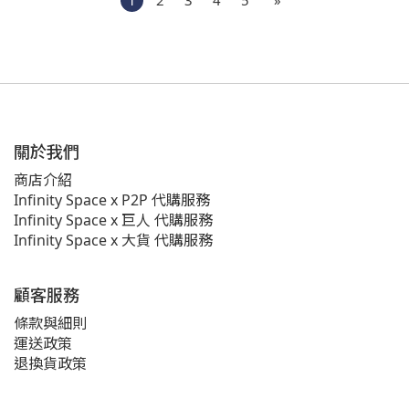
關於我們
商店介紹
Infinity Space x P2P 代購服務
Infinity Space x 巨人 代購服務
Infinity Space x 大貨 代購服務
顧客服務
條款與細則
運送政策
退換貨政策