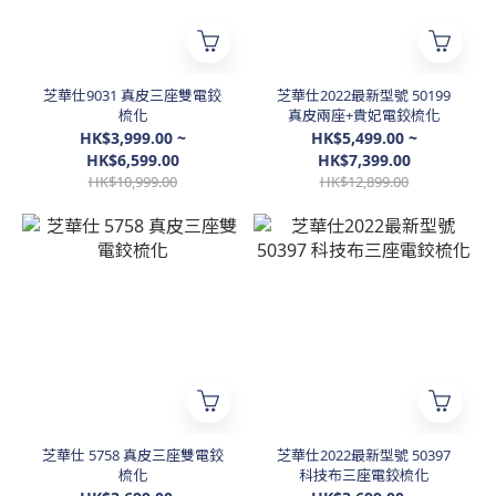
芝華仕9031 真皮三座雙電鉸
芝華仕2022最新型號 50199
梳化
真皮兩座+貴妃電鉸梳化
HK$3,999.00 ~
HK$5,499.00 ~
HK$6,599.00
HK$7,399.00
HK$10,999.00
HK$12,899.00
芝華仕 5758 真皮三座雙電鉸
芝華仕2022最新型號 50397
梳化
科技布三座電鉸梳化