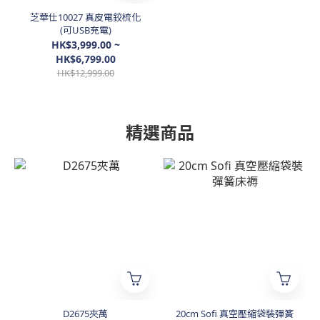
芝華仕10027 真皮電鉸梳化
(可USB充電)
HK$3,999.00 ~
HK$6,799.00
HK$12,999.00
精選商品
D2675夾萬
20cm Sofi 真空壓縮袋裝彈簧