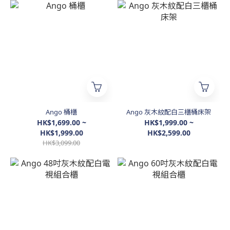
Ango 桶櫃
Ango 灰木紋配白三櫃桶床架
HK$1,699.00 ~
HK$1,999.00 ~
HK$1,999.00
HK$2,599.00
HK$3,099.00