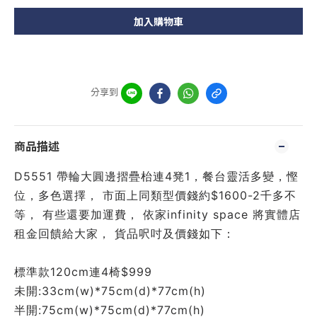
加入購物車
分享到
商品描述
D5551 帶輪大圓邊摺疊枱連4凳1，餐台靈活多變，慳
位，多色選擇， 市面上同類型價錢約$1600-2千多不
等， 有些還要加運費， 依家infinity space 將實體店
租金回饋給大家， 貨品呎吋及價錢如下：
標準款
120cm連4椅$999
未開:33cm(w)*75cm(d)*77cm(h)
半開:75cm(w)*75cm(d)*77cm(h)