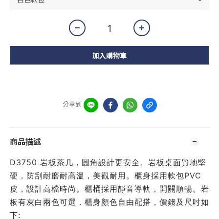
加入購物車
分享到
商品描述
D3750 岩板茶几，圓角設計更安全。岩板桌面質地堅
硬，防刮耐磨耐高溫，美觀耐用。櫃身採用軟包PVC
皮，設計高檔時尚。櫃桶採用靜音導軌，開關順暢。岩
板有灰白兩色可選，櫃身顏色自由配搭，價錢及尺吋如
下: