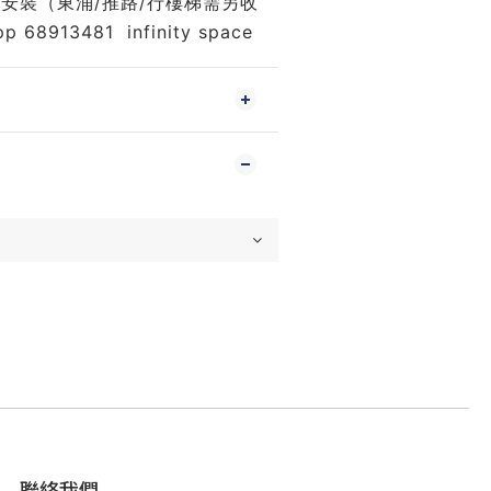
安裝（東涌/推路/行樓梯需另收
68913481  infinity space 
聯絡我們