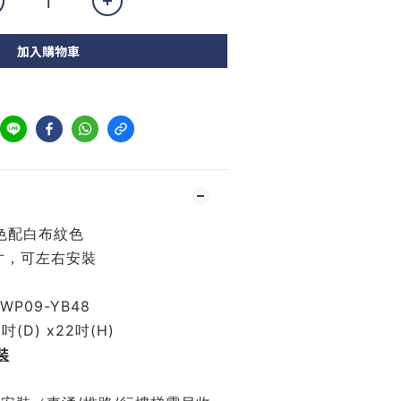
加入購物車
色配白布紋色
5寸，可左右安裝
P09-YB48
6吋(D) x22吋(H)
裝