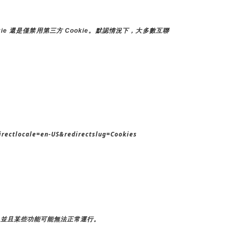
e 還是僅禁用第三方 Cookie。默認情況下，大多數互聯
rectlocale=en-US&redirectslug=Cookies
，並且某些功能可能無法正常運行。