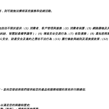
料，則可能無法獲得某些服務和促銷活動。
不限於提供：(1) 消費者、客戶管理與服務；(2) 消費者保護；(3) 網路購物及其
費糾紛、智慧財產權爭議等 )； (6) 增進安全交易行為；(7) 收取債務； (8) 通知
人安全、財產安全及違約之潛在不法行為；(11) 履行條款與細則及退換貨政策；(12)
，並向您發送與我們提供給您的產品和服務相關的其他非行銷通信;
以滿足您的興趣和歷史;
動（如有）、調查和其他優惠;