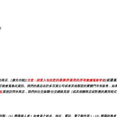
術
您的業務所適用的所有
或通過
商店、[擴充功能][
注意：請置入包括
數據蒐集管道
]
）時，我們可能會蒐集此資訊。我們的產品在許多百貨公司或者其他類型的實體門市有販售，
]
當您訪問本商店，我們的社交媒體/社交網路頁面（或其相關商店或對應的應用程式）
- (1) 辨識個人者 ( 如會員之姓名、地址、電話、電子郵件等 )；(2) 辨識財務者 