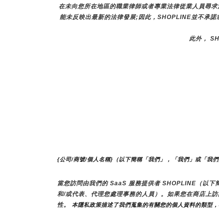
在未向您所在地區的職業律師或者專業法律從業人員尋求
能未反映出最新的法律發展;因此，SHOPLINE並不承
此外， S
{公司/商號/個人名稱}（以下簡稱「我們」，「我們」或「我
當您訪問由我們的 SaaS 服務提供者 SHOPLINE
和/或代表、代理您處理事務的人員）。如果您在商店上
性。
 本隱私政策描述了我們蒐集的有關您的個人資料的類型