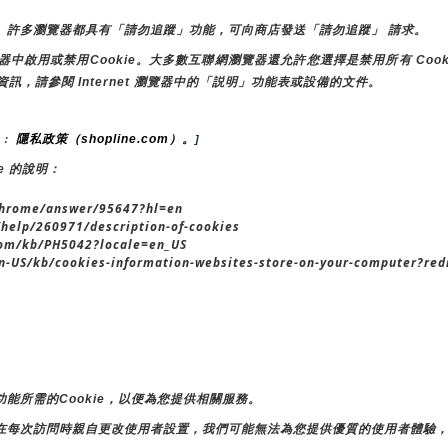
。許多瀏覽器都具有「請勿追蹤」功能，可向商店發送「請勿追蹤」 請求。
用或禁用Cookie。大多數互聯網瀏覽器還允許您選擇是禁用所有 Cooki
資訊，請參閱 Internet 瀏覽器中的「説明」功能表或設備的文件。
隱私政策（shopline.com）。
： 
]
e 的說明：
hrome/answer/95647?hl=en
/help/260971/description-of-cookies
om/kb/PH5042?locale=en_US
US/kb/cookies-information-websites-store-on-your-computer?redi
能所需的Cookie，以便為您提供相關服務。
在每次訪問時親自更改使用者設置，我們可能無法為您提供優質的使用者體驗