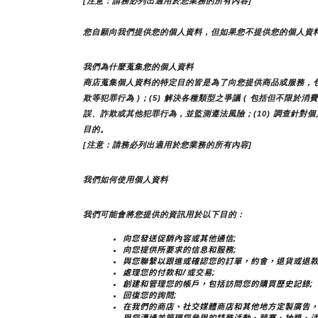
[注意：請務必列出適用於您業務的所有內容]
您自願向我們提供您的個人資料，但如果您不提供您的個人資
我們為什麼蒐集您的個人資料
商店蒐集個人資料的特定目的皆是為了向您提供商品或服務，包括但
欺等犯罪行為 )；(5) 解決各種類型之爭議 ( 包括但不限於消
誤、詐欺或其他犯罪行為，並監測遵法風險；(10) 調查針對個
目的。
[注意：請務必列出適用於您業務的所有內容]
我們如何使用個人資料
我們可能會將您提供的資訊用於以下目的：
向您發送促銷內容或其他通信;
向您提供所要求的信息和服務;
與您聯繫以跟進或確認您的訂單，約會，退貨或退款
處理您的付款和/或交易;
創建和管理您的帳戶，包括訪問您的購買歷史記錄;
回復您的詢問;
在我們的商店、社交媒體商店和其他地方定製廣告，
與您溝通並管理您參與的特殊活動、競賽、抽獎、活