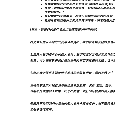
操作並與您就我們的社交網路或[移動應用程式]進行
運營、評估和改進我們的業務（包括開發新產品和
他內部職能）;
遵守適用的法律要求、相關行業標準和我們的政策;
為避免重複並確保您的資訊的準確性，請定期在內
[注意：請務必列出包括適用於您業務的所有內容]
我們還可能以其他方式使用這些資訊，我們在蒐集資訊時會發
如果您向我們提供您的個人資料，我們打算將其用於直接行銷
願意，可以在首次接受行銷訊息時向我們表達您的意願，也可
如您向我們提供有關資料並明確同意該等用途，我們可將上述
直接營銷通訊可能透過各種渠道發送給您，包括 電話、郵寄、
表格中提供的個人數據，或您在同意上述訂閱時提供的個人數
倘若您不希望我們使用您的個人資料作直接促銷，您可隨時按
您收取任何費用。