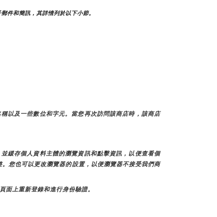
子郵件和簡訊，其詳情列於以下小節。
名稱以及一些數位和字元。當您再次訪問該商店時，該商店
訊，並緩存個人資料主體的瀏覽資訊和點擊資訊，以便查看個
調整。您也可以更改瀏覽器的設置，以便瀏覽器不接受我們商
個頁面上重新登錄和進行身份驗證。