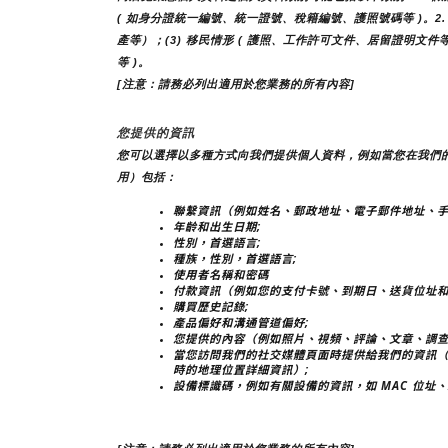
( 如身分證統一編號、統一證號、稅籍編號、護照號碼等 )。2. 個
產等）；(3) 移民情形 ( 護照、工作許可文件、居留證明文件等
等 )。
[注意：請務必列出適用於您業務的所有內容]
您提供的資訊
您可以選擇以多種方式向我們提供個人資料，例如當您在我們
用）包括：
聯繫資訊（例如姓名、郵政地址、電子郵件地址、手
年齡和出生日期;
性別，首選語言;
種族，性別，首選語言;
使用者名稱和密碼
付款資訊（例如您的支付卡號、到期日、送貨位址和
購買歷史記錄;
產品偏好和溝通管道偏好;
您提供的內容（例如照片、視頻、評論、文章、調查
當您訪問我們的社交媒體頁面時提供給我們的資訊
時的地理位置詳細資訊）;
設備標識碼，例如有關設備的資訊，如 MAC 位址、