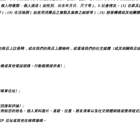
人特徵類 - 個人描述 ( 如性別、出生年月日、尺寸等 )。3.社會情況 – (1) 住家
 )；(4) 生活格調 ( 如使用消費品之種類及服務之細節等 )；(5) 慈善機構或其
時
的商店上註冊
，或在我們的商店上購物時，或通過我們的社交媒體（或其相關商店
機或其他電話號碼、行動服務提供者）;
帳單位址）;
回復和評論）;
（例如您的姓名、個人資料圖片、喜歡、位置、朋友清單以及社交媒體網路或應用程式
IP 位址或其他在線標識碼。