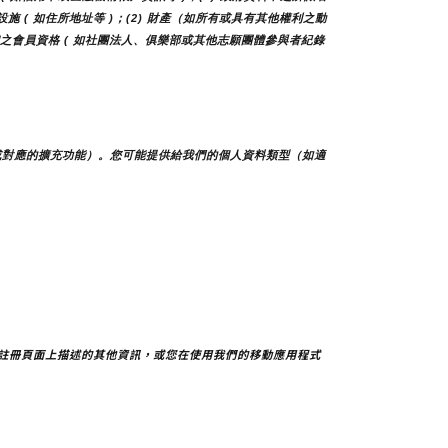
及設施 ( 如住所地址等 )；(2) 財產（如所有或具有其他權利之動
他團體之會員資格 ( 如社團法人、俱樂部或其他志願團體參與者紀錄
或對應的擴充功能）。您可能提供給我們的個人資料類型（如適
註冊頁面上描述的其他資訊，或您在使用我們的移動應用程式