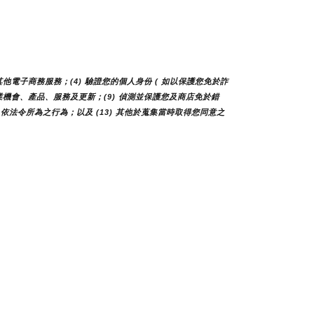
他電子商務服務；(4) 驗證您的個人身份 ( 如以保護您免於詐
您商業機會、產品、服務及更新；(9) 偵測並保護您及商店免於錯
 依法令所為之行為；以及 (13) 其他於蒐集當時取得您同意之