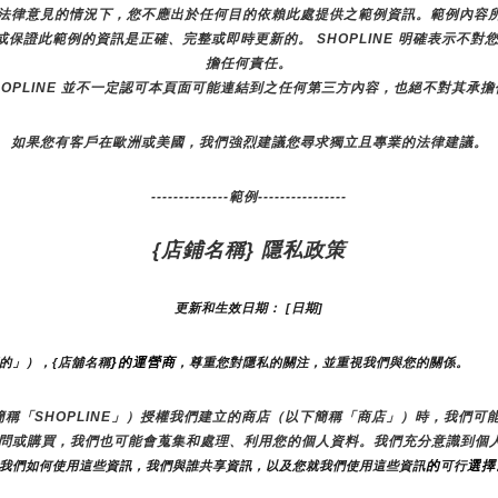
法律意見的情況下，您不應出於任何目的依賴此處提供之範例資訊。範例內容
諾或保證此範例的資訊是正確、完整或即時更新的。 SHOPLINE 明確表示
擔任何責任。
HOPLINE 並不一定認可本頁面可能連結到之任何第三方內容，也絕不對其承
如果您有客戶在歐洲或美國，我們強烈建議您尋求獨立且專業的法律建議。
--------------範例----------------
{店鋪名稱} 隱私政策
更新和生效日期： [日期]
}的運營商
們的」），{店舖名稱
，尊重您對隱私的關注，並重視我們與您的關係。 
（以下簡稱「SHOPLINE」）授權我們建立的商店（以下簡稱「商店」）時，我
訪問或購買，我們也可能會蒐集和處理、利用您的個人資料。我們充分意識到個
的
選擇
，我們如何使用這些資訊，我們與誰共享資訊，以及您就我們使用這些資訊
可行