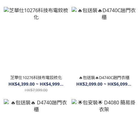
芝華仕10276科技布電鉸梳化
🔥包送裝🔥D4740C趟門衣櫃
HK$4,399.00 ~ HK$4,999.00
HK$2,099.00 ~ HK$6,099.00
HK$7,999.00