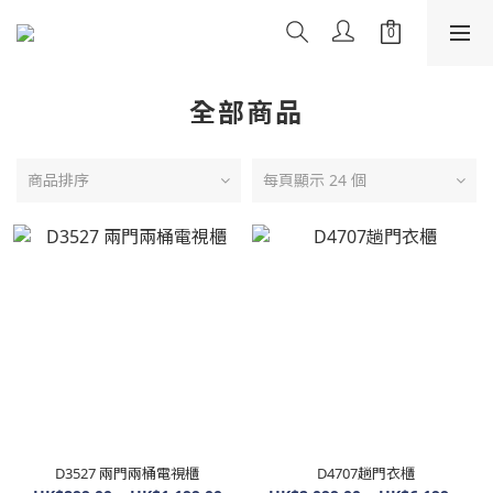
全部商品
商品排序
每頁顯示 24 個
D3527 兩門兩桶電視櫃
D4707趟門衣櫃