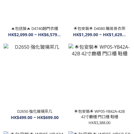
🔥包送裝🔥 D4740趟門衣櫃
🌟包安裝🌟 D4080 簡易掛衣架
HK$2,099.00 ~ HK$6,579.00
HK$1,299.00 ~ HK$1,629.00
D2650 強化玻璃茶几
🌟包安裝🌟 WP05-YB42A-42B
42寸廳櫃 門口櫃 鞋櫃
HK$499.00 ~ HK$699.00
HK$3,388.00