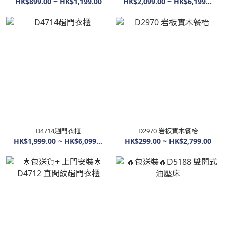
HK$899.00 ~ HK$1,199.00
HK$2,099.00 ~ HK$6,199.00
D4714趟門衣櫃
D2970 岩板實木餐枱
HK$1,999.00 ~ HK$6,099.00
HK$299.00 ~ HK$2,799.00