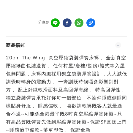
分享到
商品描述
20cm The Wing  真空壓縮袋裝彈簧床褥， 全新真空
壓縮捲曲包裝送貨， 任何村屋/唐樓/劏房/複式等入屋
包無問題，床褥內膽採用獨立袋裝彈簧設計，大大減低
訓覺時轉身的震動力， 一齊訓既時候唔會影響到對
方， 配上針織軟滑面料及高回彈海綿， 特高回彈性，
獨立袋裝彈簧承托好你每一個部位，不論仰睡或側睡同
樣貼身舒服， 睡感偏軟，  喜歡訓軟褥既客人就最適
合不過~可能係全港最平既8吋真空壓縮彈簧床褥~只
有高品質既彈簧先做到壓縮彈簧床褥~保證SF直送上門
~睡感適中偏軟~落單即做， 保證全新