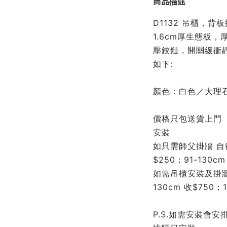
商品描述
D1132 吊櫃，背
1.6cm厚生態板
壓鉸鏈，開關緩衝
如下:
顏色：白色／大理
價格只包送貨上門（
安裝
如只需師父掛牆 自
$250；91-130cm
如需吊櫃安裝及掛牆9
130cm 收$750；1
P.S.如需安裝會