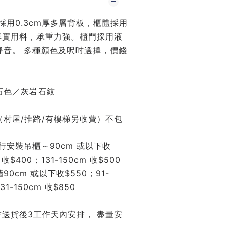
板採用0.3cm厚多層背板，櫃體採用
，厚實用料，承重力強。櫃門採用液
靜音。 多種顏色及呎吋選擇，價錢
石色／灰岩石紋
村屋/推路/有樓梯另收費）不包
行安裝吊櫃～90cm 或以下收
 收$400；131-150cm 收$500
0cm 或以下收$550；91-
31-150cm 收$850
安排送貨後3工作天內安排， 盡量安