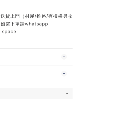
左右送貨上門（村屋/推路/有樓梯另收
需下單請whatsapp 
y space 