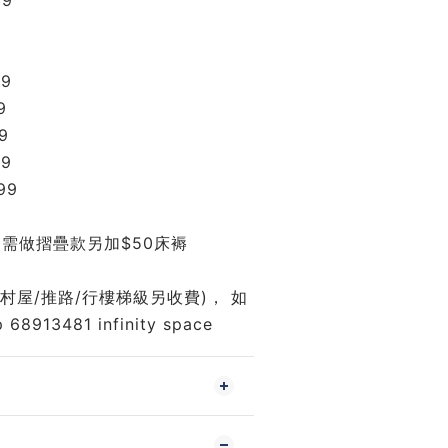
39
79
9
9
99
99
如需做摺疊款另加$50床褥
(村屋/推路/行樓梯級另收費)， 如
8913481 infinity space