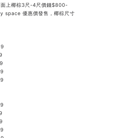
面上椰棕3尺-4尺價錢$800-
nity space 優惠價發售，椰棕尺寸
59
9
9
99
99
79
9
9
49