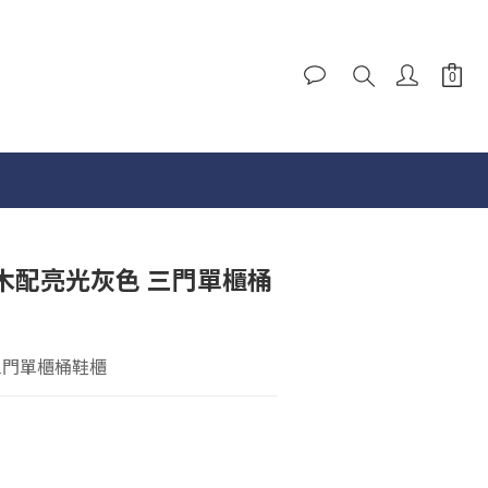
橡木配亮光灰色 三門單櫃桶
三門單櫃桶鞋櫃