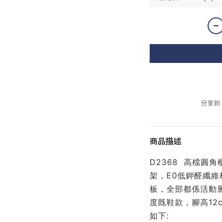
分享到
商品描述
D2368  高檔
架，E0低鉀醛纖維
板，全部都係活動
度既鞋款，腳高12
如下: