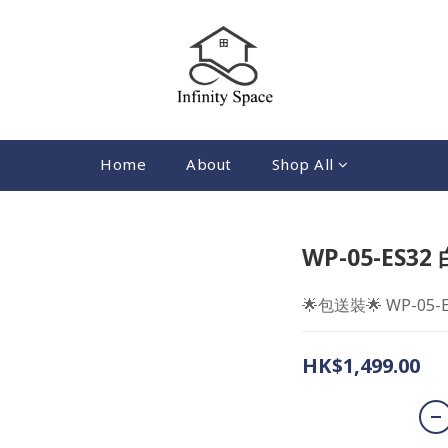
Home
About
Shop All
WP-05-ES
🌟包送裝🌟 WP-0
HK$1,499.00