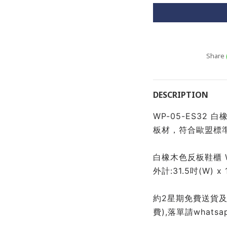
Share
DESCRIPTION
WP-05-ES32
板材，符合歐盟標準
白橡木色反板鞋櫃 WP
外計:31.5吋(W) x 
約2星期免費送貨及
費),落單請whatsapp 