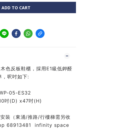
ADD TO CART
 白橡木色反板鞋櫃，採用E1級低鉀醛
，呎吋如下:
-05-ES32
10吋(D) x47吋(H)
安裝（東涌/推路/行樓梯需另收
68913481  infinity space 