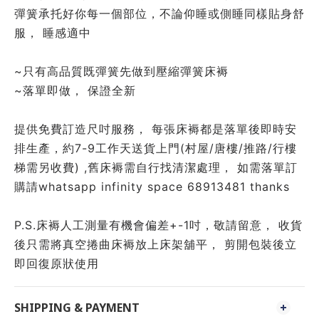
彈簧承托好你每一個部位，不論仰睡或側睡同樣貼身舒
服， 睡感適中
~只有高品質既彈簧先做到壓縮彈簧床褥
~落單即做， 保證全新
提供免費訂造尺吋服務， 每張床褥都是落單後即時安
排生產，約7-9工作天送貨上門(村屋/唐樓/推路/行樓
梯需另收費) ,舊床褥需自行找清潔處理， 如需落單訂
購請whatsapp infinity space 68913481 thanks
P.S.床褥人工測量有機會偏差+-1吋，敬請留意， 收貨
後只需將真空捲曲床褥放上床架舖平， 剪開包裝後立
即回復原狀使用
SHIPPING & PAYMENT