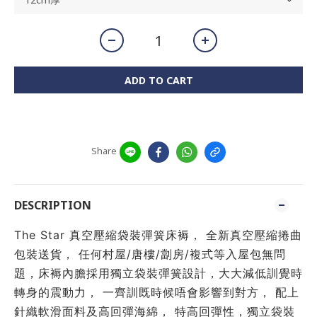
ADD TO CART
Share
DESCRIPTION
The Star 真空壓縮袋裝彈簧床褥， 全新真空壓縮捲曲
包裝送貨， 任何村屋/唐樓/劏房/複式等入屋包無問
題，床褥內膽採用獨立袋裝彈簧設計，大大減低訓覺時
轉身的震動力， 一齊訓既時候唔會影響到對方， 配上
針織軟滑面料及高回彈海綿， 特高回彈性，獨立袋裝