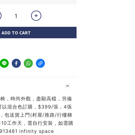
ADD TO CART
皮餐椅，時尚外觀，盡顯高檔，另備
以混合色訂購，$399/張，4張
張 ，包送貨上門(村屋/推路/行樓梯
7-10工作天，需自行安裝，如需購
3481 infinity space 