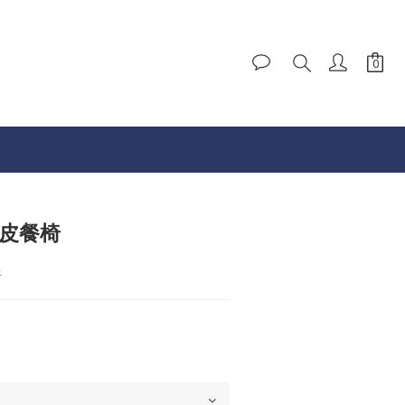
仿皮餐椅
椅