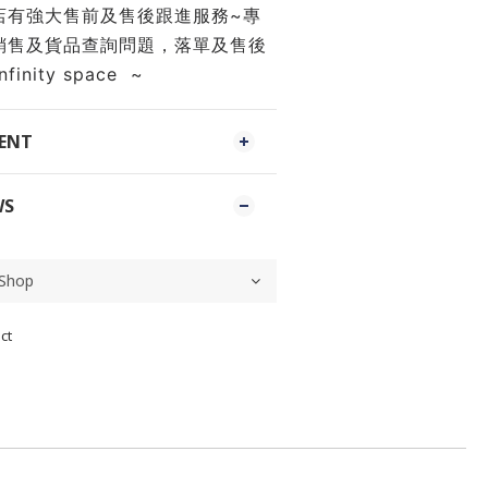
店有強大售前及售後跟進服務~專
銷售及貨品查詢問題，落單及售後
inity space  ~
MENT
WS
ct