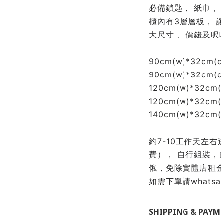
必備鎖匙， 紙巾， 
櫃內有3層層板， 
大尺寸， 價錢及呎
90cm(w)*32cm(d
90cm(w)*32cm(d
120cm(w)*32cm(
120cm(w)*32cm(
140cm(w)*32cm(d
約7-10工作天左
費）， 自行組裝，由於
俬，免除實體店租金
如需下單請whatsapp 
SHIPPING & PAY