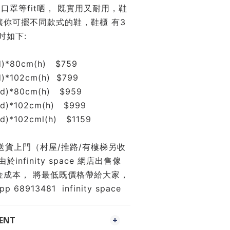
口罩等fit哂， 既實用又耐用，鞋
讓你可擺不同款式的鞋，鞋櫃 有3
吋如下:
)*80cm(h)   $759
)*102cm(h)  $799
d)*80cm(h)   $959
d)*102cm(h)   $999
)*102cml(h)   $1159
右送貨上門（村屋/推路/有樓梯另收
infinity space 網店出售傢
成本， 將最低既價格帶給大家， 
68913481  infinity space 
MENT