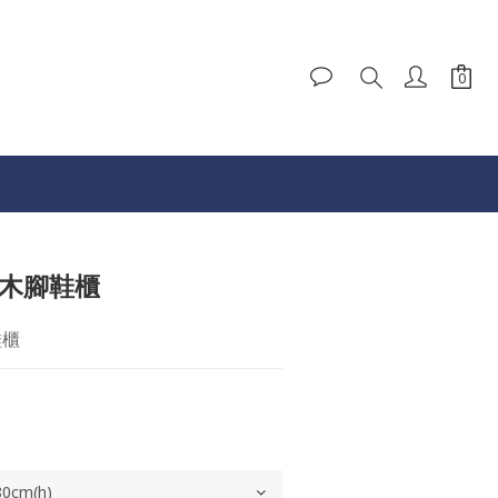
實木腳鞋櫃
鞋櫃