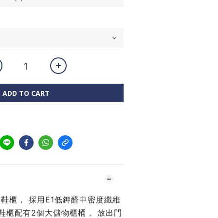
ADD TO CART
腳鞋櫃， 採用E1低鉀醛中密度纖維
鞋櫃配有2個大儲物櫃桶， 放出門