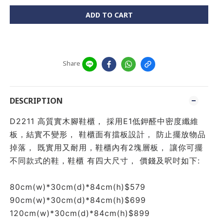
ADD TO CART
Share
DESCRIPTION
D2211 高質實木腳鞋櫃， 採用E1低鉀醛中密度纖維
板，結實不變形， 鞋櫃面有擋板設計， 防止擺放物品
掉落， 既實用又耐用，鞋櫃內有2塊層板， 讓你可擺
不同款式的鞋，鞋櫃 有四大尺寸， 價錢及呎吋如下:
80cm(w)*30cm(d)*84cm(h)$579
90cm(w)*30cm(d)*84cm(h)$699
120cm(w)*30cm(d)*84cm(h)$899