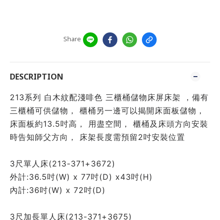
Share
DESCRIPTION
213系列 白木紋配淺啡色 三櫃桶儲物床屏床架 ，備有
三櫃桶可供儲物， 櫃桶另一邊可以揭開床面板儲物，
床面板約13.5吋高， 用盡空間， 櫃桶及床頭方向安裝
時告知師父方向， 床架長度需預留2吋安裝位置
3尺單人床(213-371+3672)
外計:36.5吋(W) x 77吋(D) x43吋(H)
內計:36吋(W) x 72吋(D) 
3尺加長單人床(213-371+3675)