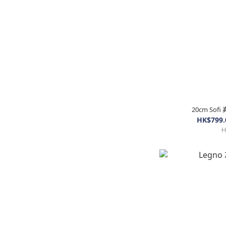
20cm So
HK$799.
H