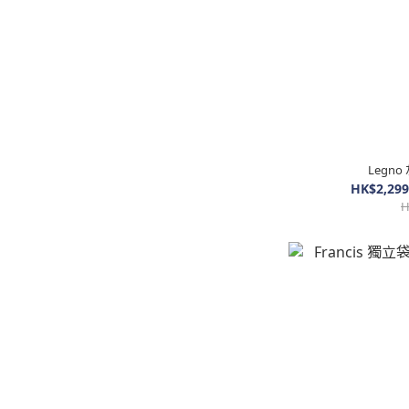
Legn
HK$2,299
H