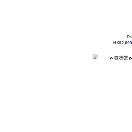
D
HK$2,099