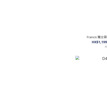
Franc
HK$1,199
H