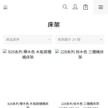
床架
商品排序
每頁顯示 24 個
826系列 櫸木色 木板屏櫃桶床
228系列 棕木色 三櫃桶床架